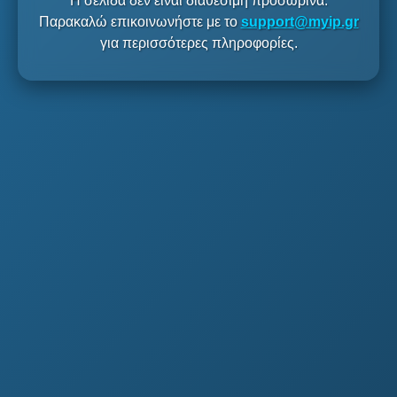
Η σελίδα δεν είναι διαθέσιμη προσωρινά.
Παρακαλώ επικοινωνήστε με το
support@myip.gr
για περισσότερες πληροφορίες.