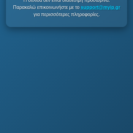
Η σελίδα δεν είναι διαθέσιμη προσωρινά.
Παρακαλώ επικοινωνήστε με το
support@myip.gr
για περισσότερες πληροφορίες.