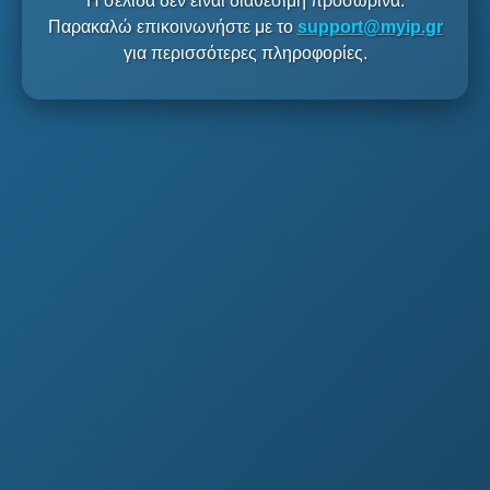
Η σελίδα δεν είναι διαθέσιμη προσωρινά.
Παρακαλώ επικοινωνήστε με το
support@myip.gr
για περισσότερες πληροφορίες.