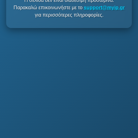
Η σελίδα δεν είναι διαθέσιμη προσωρινά.
Παρακαλώ επικοινωνήστε με το
support@myip.gr
για περισσότερες πληροφορίες.