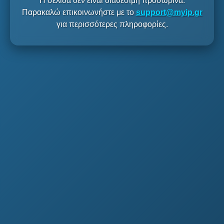
Η σελίδα δεν είναι διαθέσιμη προσωρινά.
Παρακαλώ επικοινωνήστε με το
support@myip.gr
για περισσότερες πληροφορίες.