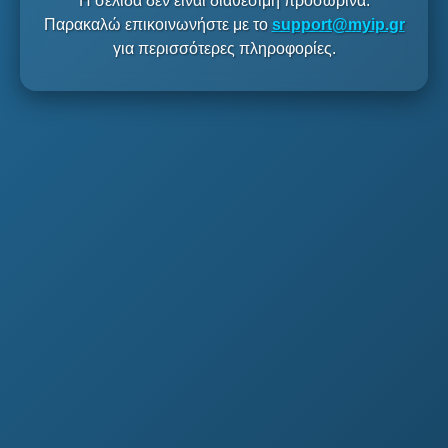
Η σελίδα δεν είναι διαθέσιμη προσωρινά.
Παρακαλώ επικοινωνήστε με το
support@myip.gr
για περισσότερες πληροφορίες.