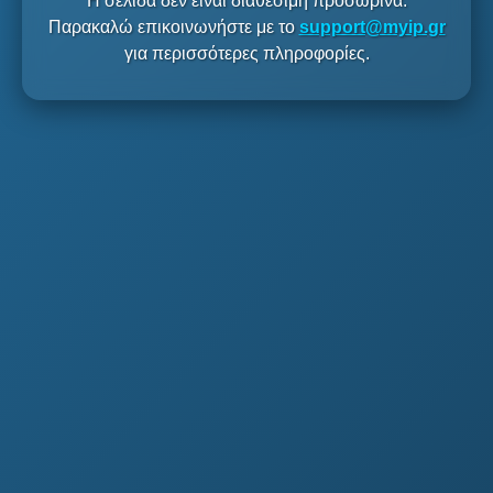
Η σελίδα δεν είναι διαθέσιμη προσωρινά.
Παρακαλώ επικοινωνήστε με το
support@myip.gr
για περισσότερες πληροφορίες.