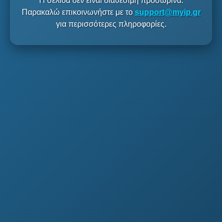
Η σελίδα δεν είναι διαθέσιμη προσωρινά.
Παρακαλώ επικοινωνήστε με το
support@myip.gr
για περισσότερες πληροφορίες.