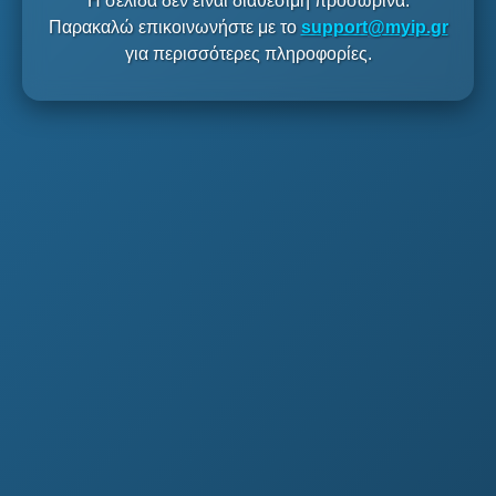
Η σελίδα δεν είναι διαθέσιμη προσωρινά.
Παρακαλώ επικοινωνήστε με το
support@myip.gr
για περισσότερες πληροφορίες.