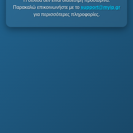
Η σελίδα δεν είναι διαθέσιμη προσωρινά.
Παρακαλώ επικοινωνήστε με το
support@myip.gr
για περισσότερες πληροφορίες.