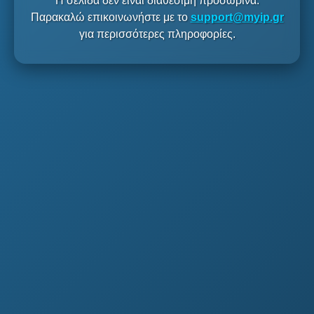
Η σελίδα δεν είναι διαθέσιμη προσωρινά.
Παρακαλώ επικοινωνήστε με το
support@myip.gr
για περισσότερες πληροφορίες.