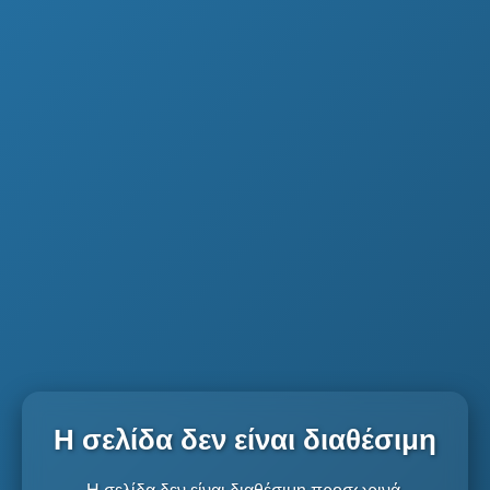
Η σελίδα δεν είναι διαθέσιμη