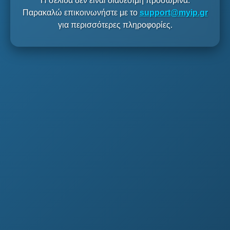
Η σελίδα δεν είναι διαθέσιμη προσωρινά.
Παρακαλώ επικοινωνήστε με το
support@myip.gr
για περισσότερες πληροφορίες.