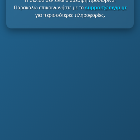
Η σελίδα δεν είναι διαθέσιμη προσωρινά.
Παρακαλώ επικοινωνήστε με το
support@myip.gr
για περισσότερες πληροφορίες.