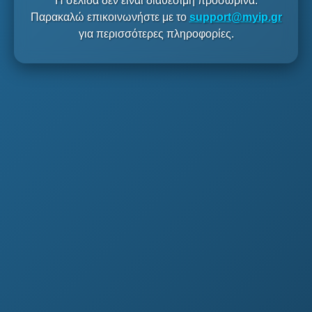
Η σελίδα δεν είναι διαθέσιμη προσωρινά.
Παρακαλώ επικοινωνήστε με το
support@myip.gr
για περισσότερες πληροφορίες.