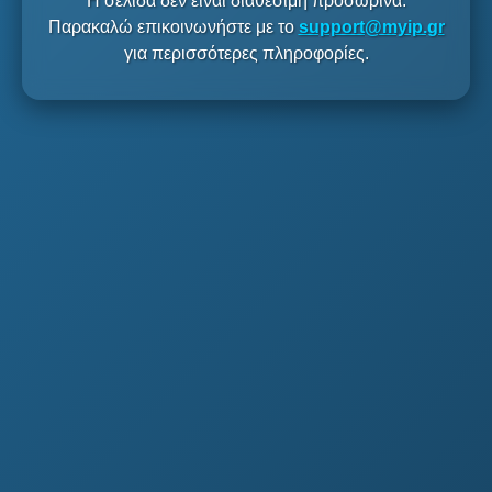
Η σελίδα δεν είναι διαθέσιμη προσωρινά.
Παρακαλώ επικοινωνήστε με το
support@myip.gr
για περισσότερες πληροφορίες.