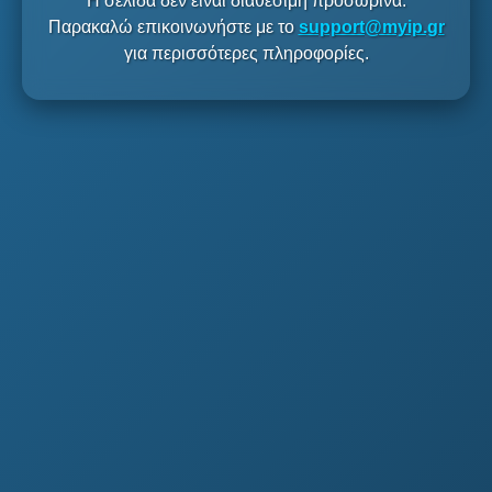
Η σελίδα δεν είναι διαθέσιμη προσωρινά.
Παρακαλώ επικοινωνήστε με το
support@myip.gr
για περισσότερες πληροφορίες.