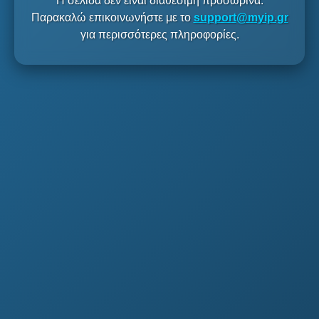
Η σελίδα δεν είναι διαθέσιμη προσωρινά.
Παρακαλώ επικοινωνήστε με το
support@myip.gr
για περισσότερες πληροφορίες.