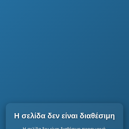
Η σελίδα δεν είναι διαθέσιμη