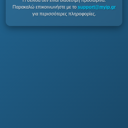
Η σελίδα δεν είναι διαθέσιμη προσωρινά.
Παρακαλώ επικοινωνήστε με το
support@myip.gr
για περισσότερες πληροφορίες.