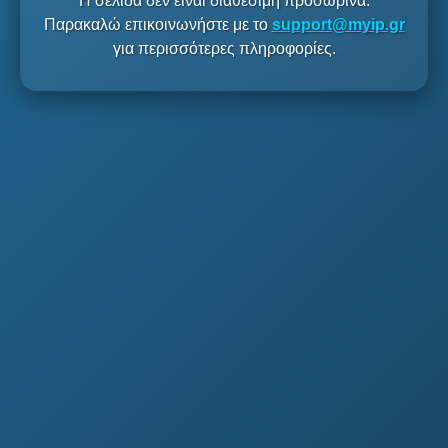
Η σελίδα δεν είναι διαθέσιμη προσωρινά.
Παρακαλώ επικοινωνήστε με το
support@myip.gr
για περισσότερες πληροφορίες.