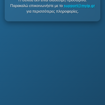
Η σελίδα δεν είναι διαθέσιμη προσωρινά.
Παρακαλώ επικοινωνήστε με το
support@myip.gr
για περισσότερες πληροφορίες.