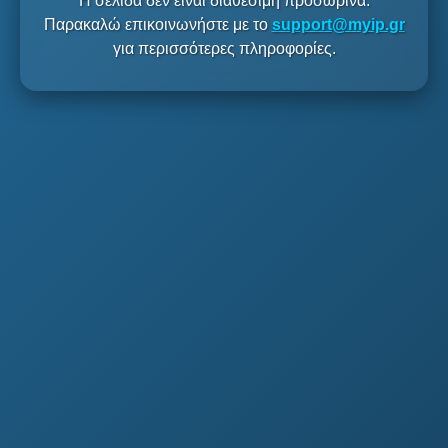
Η σελίδα δεν είναι διαθέσιμη προσωρινά.
Παρακαλώ επικοινωνήστε με το
support@myip.gr
για περισσότερες πληροφορίες.