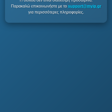
Η σελίδα δεν είναι διαθέσιμη προσωρινά.
Παρακαλώ επικοινωνήστε με το
support@myip.gr
για περισσότερες πληροφορίες.