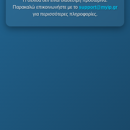
Η σελίδα δεν είναι διαθέσιμη προσωρινά.
Παρακαλώ επικοινωνήστε με το
support@myip.gr
για περισσότερες πληροφορίες.