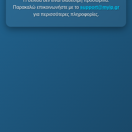
Η σελίδα δεν είναι διαθέσιμη προσωρινά.
Παρακαλώ επικοινωνήστε με το
support@myip.gr
για περισσότερες πληροφορίες.