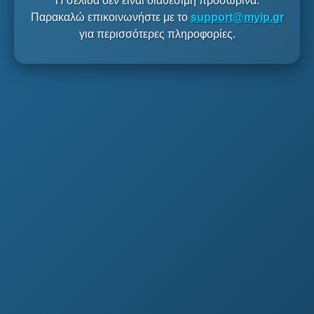
Η σελίδα δεν είναι διαθέσιμη προσωρινά.
Παρακαλώ επικοινωνήστε με το
support@myip.gr
για περισσότερες πληροφορίες.