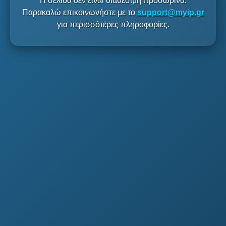
Η σελίδα δεν είναι διαθέσιμη προσωρινά.
Παρακαλώ επικοινωνήστε με το
support@myip.gr
για περισσότερες πληροφορίες.