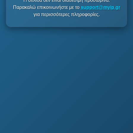
Η σελίδα δεν είναι διαθέσιμη προσωρινά.
Παρακαλώ επικοινωνήστε με το
support@myip.gr
για περισσότερες πληροφορίες.