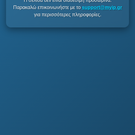
Η σελίδα δεν είναι διαθέσιμη προσωρινά.
Παρακαλώ επικοινωνήστε με το
support@myip.gr
για περισσότερες πληροφορίες.