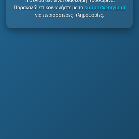
Η σελίδα δεν είναι διαθέσιμη προσωρινά.
Παρακαλώ επικοινωνήστε με το
support@myip.gr
για περισσότερες πληροφορίες.