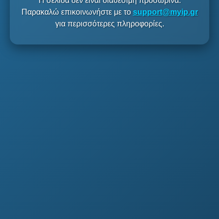
Η σελίδα δεν είναι διαθέσιμη προσωρινά.
Παρακαλώ επικοινωνήστε με το
support@myip.gr
για περισσότερες πληροφορίες.