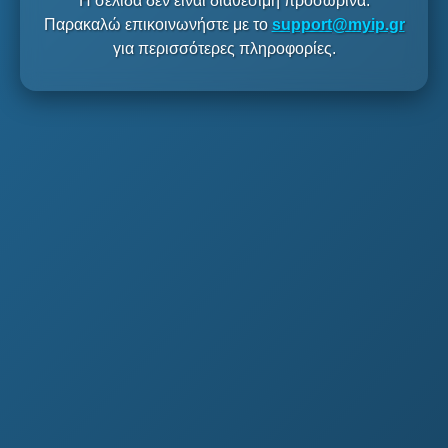
Η σελίδα δεν είναι διαθέσιμη προσωρινά.
Παρακαλώ επικοινωνήστε με το
support@myip.gr
για περισσότερες πληροφορίες.