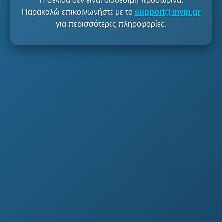
Η σελίδα δεν είναι διαθέσιμη προσωρινά.
Παρακαλώ επικοινωνήστε με το
support@myip.gr
για περισσότερες πληροφορίες.