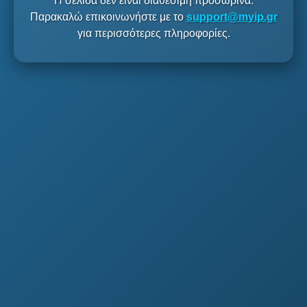
Η σελίδα δεν είναι διαθέσιμη προσωρινά.
Παρακαλώ επικοινωνήστε με το
support@myip.gr
για περισσότερες πληροφορίες.