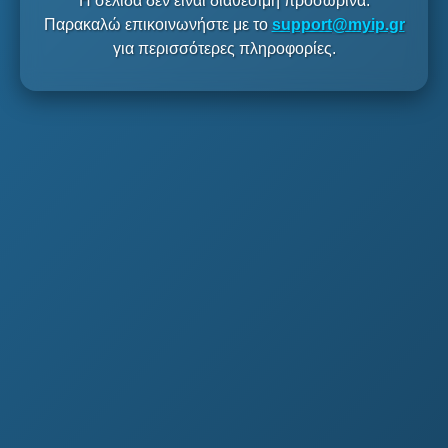
Η σελίδα δεν είναι διαθέσιμη προσωρινά.
Παρακαλώ επικοινωνήστε με το
support@myip.gr
για περισσότερες πληροφορίες.