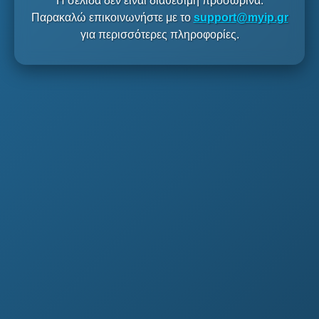
Η σελίδα δεν είναι διαθέσιμη προσωρινά.
Παρακαλώ επικοινωνήστε με το
support@myip.gr
για περισσότερες πληροφορίες.