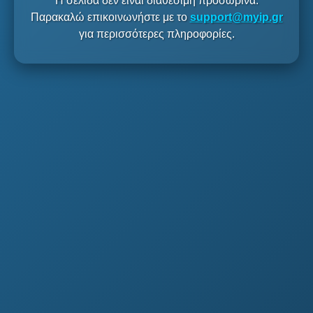
Η σελίδα δεν είναι διαθέσιμη προσωρινά.
Παρακαλώ επικοινωνήστε με το
support@myip.gr
για περισσότερες πληροφορίες.