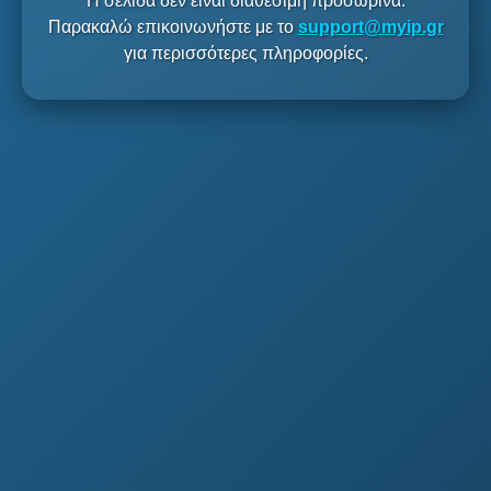
Η σελίδα δεν είναι διαθέσιμη προσωρινά.
Παρακαλώ επικοινωνήστε με το
support@myip.gr
για περισσότερες πληροφορίες.