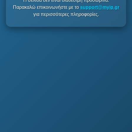
Η σελίδα δεν είναι διαθέσιμη προσωρινά.
Παρακαλώ επικοινωνήστε με το
support@myip.gr
για περισσότερες πληροφορίες.