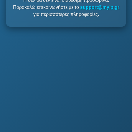
Η σελίδα δεν είναι διαθέσιμη προσωρινά.
Παρακαλώ επικοινωνήστε με το
support@myip.gr
για περισσότερες πληροφορίες.