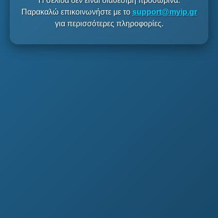
Η σελίδα δεν είναι διαθέσιμη προσωρινά.
Παρακαλώ επικοινωνήστε με το
support@myip.gr
για περισσότερες πληροφορίες.