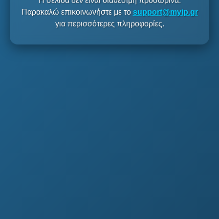
Η σελίδα δεν είναι διαθέσιμη προσωρινά.
Παρακαλώ επικοινωνήστε με το
support@myip.gr
για περισσότερες πληροφορίες.