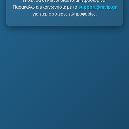
Η σελίδα δεν είναι διαθέσιμη προσωρινά.
Παρακαλώ επικοινωνήστε με το
support@myip.gr
για περισσότερες πληροφορίες.