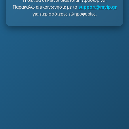
Η σελίδα δεν είναι διαθέσιμη προσωρινά.
Παρακαλώ επικοινωνήστε με το
support@myip.gr
για περισσότερες πληροφορίες.