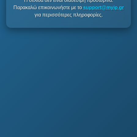
Η σελίδα δεν είναι διαθέσιμη προσωρινά.
Παρακαλώ επικοινωνήστε με το
support@myip.gr
για περισσότερες πληροφορίες.