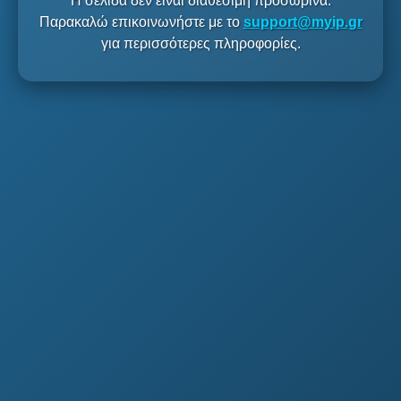
Η σελίδα δεν είναι διαθέσιμη προσωρινά.
Παρακαλώ επικοινωνήστε με το
support@myip.gr
για περισσότερες πληροφορίες.