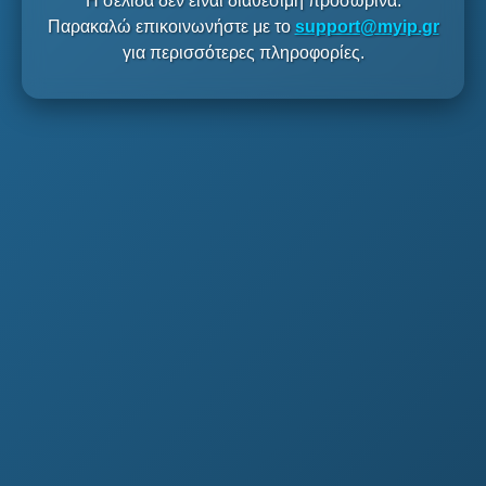
Η σελίδα δεν είναι διαθέσιμη προσωρινά.
Παρακαλώ επικοινωνήστε με το
support@myip.gr
για περισσότερες πληροφορίες.