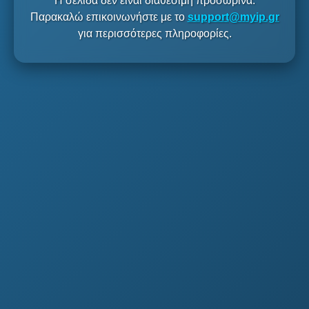
Η σελίδα δεν είναι διαθέσιμη προσωρινά.
Παρακαλώ επικοινωνήστε με το
support@myip.gr
για περισσότερες πληροφορίες.