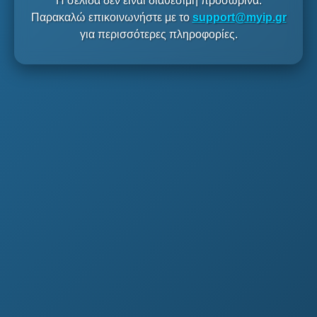
Η σελίδα δεν είναι διαθέσιμη προσωρινά.
Παρακαλώ επικοινωνήστε με το
support@myip.gr
για περισσότερες πληροφορίες.